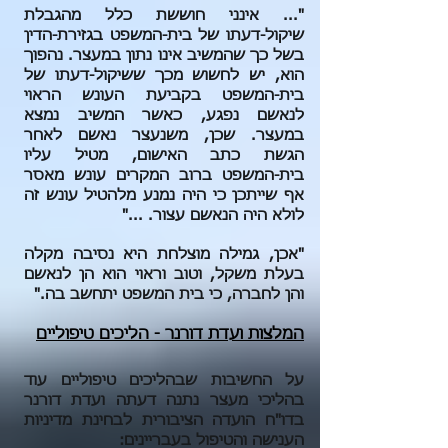
"... אינני חוששת כלל מהגבלת
שיקול-דעתו של בית-המשפט בגזירת-הדין
בשל כך שהמשיב אינו נתון במעצר. נהפוך
הוא, יש לחשוש מכך ששיקול-דעתו של
בית-המשפט בקביעת העונש הראוי
לנאשם נפגע, כאשר המשיב נמצא
במעצר. שכן, משנעצר נאשם לאחר
הגשת כתב האישום, מטיל עליו
בית-המשפט ברוב המקרים עונש מאסר
אף שייתכן כי היה נמנע מלהטיל עונש זה
לולא היה הנאשם עצור. ..."
"אכן, גמילה מוצלחת היא נסיבה מקלה
בעלת משקל, וטוב וראוי הוא הן לנאשם
והן לחברה, כי בית המשפט יתחשב בה."
המלצות ועדת דורנר - הליכים טיפוליים
על החשיבות שבהליכים טיפוליים עוד
בהליכי מעצר נתנה דעתה ועדת דורנר
בדו"ח הועדה הציבורית לבחינת מדיניות
הענישה והטיפול בעבריינים: