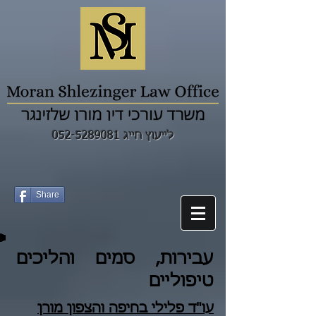
לייעוץ חייג 052-5289081
Share
עבירות, סמים והליכים
טיפוליים
עו"ד פלילי ב
חיפה
וה
צפון
מורן