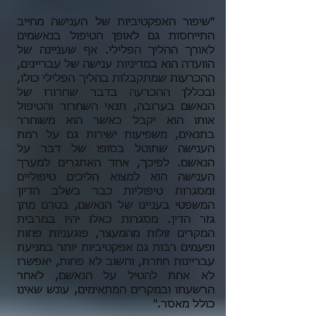
"שיפור האפקטיביות של הענישה מחייב
התייחסות גם לאופן הטיפול בנאשמים
לאורך ההליך הפלילי. אף שעניינה של
הוועדה הוא במדיניות ענישה של עבריינים,
ההכרעות שמתקבלות בהליך הפלילי כולו,
ובכללן ההכרעה בדבר שחרורו של
הנאשם בערובה, תנאי השחרור והטיפול
אותו הוא יקבל כאשר הוא משוחרר
בתנאים, משפיעות ישירות גם על רמת
הענישה שתוטל בסופו של דבר על
הנאשם. לפיכך, אחד האתגרים למערך
הענישה הוא למצוא הליכים טיפוליים
ומסגרות טיפוליות כבר בשלב הדיון
המשפטי בעניינו של הנאשם, בטרם מתן
גזר הדין. מסגרות כאלו יהיו במרבית
המקרים זולות מהמעצר, פוגעניות פחות
ופעמים רבות גם אפקטיביות יותר במניעת
עבריינות חוזרת, וחשוב לא פחות, יאפשרו
לא אחת להטיל על הנאשם, לאחר
הרשעתו ובמקרים המתאימים, עונש שאינו
כולל מאסר."