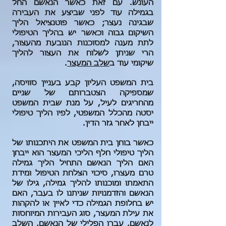
העונש. עם זאת כאשר הנאשם החל
בגמילה עוד לפני שביצע את העבירה
שבגינה נעצר; כאשר פוטנציאל הליך
השיקום גבוה וכאשר יש בהליך הטיפולי
לתת מענה למסוכנות הנובעת מהעצור,
הרי שניתן לשלוח את העצור להליך
שיקומי עוד ב
שלב המעצר
.
בית המשפט העליון קבע בעניין סוויסה,
שמספיקה הצטברותם של שניים
מהחריגים לעיל, על מנת שבית המשפט
יסטה מהכלל המשפטי, לפיו הליך טיפולי
ייבחן לאחר גזר הדין.
כאשר בוחן בית המשפט את היתכנותו של
הליך טיפולי חלף הליכי המעצר הוא ייבחן
האם הליך הנאשם התחיל הליך גמילה
טרם מעצרו, סיכוי הצלחת הטיפול ומידת
התאמתו ומוכנותו להליך גמילה, גילו של
הנאשם והזדמנויות שניתנו לו בעבר, האם
יש בחלופת הגמילה כדי לאיין או להקהות
את עילת המעצר, סוג העבירות המיוחסות
לנאשם, עברו הפלילי של הנאשם, השלב