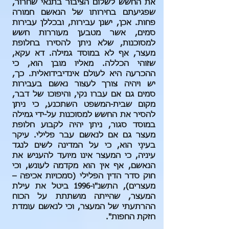
את
החשש לשלום הציבור בתנאי שחרור,
שפגיעתם בחירותו של הנאשם חמורה
פחות. אכן, ישנן עבירות, ובכללן עבירות
סמים, אשר מטבען מעוררות חשש
למסוכנות, שלא ניתן להסירו בחלופת
מעצר, אף לא במוסד גמילה. דא עקא,
שזוהי הכללה. מאליו מובן הוא, כי
ההכרעה היא לעולם אינדיבידואלית. כך,
יש ויהיה צורך לעצור נאשם בעבירות
סמים גם אם עברו נקי, והיפוכו של דבר,
מקום שבית-המשפט השתכנע, כי ניתן
להסיר את החשש למסוכנות על-ידי גמילה
במוסד סגור, ניתן יהיה לקבוע חלופת
מעצר גם אם לנאשם עבר פלילי. עיקר
בעינַי הוא, כי על המדינה לשים לנגד
עיניה, כי המעצר אינו מיועד להעניש את
הנאשם, אף אין הוא מקדמה לעונש, וכי
חוק סדר הדין הפלילי (סמכויות אכיפה –
מעצרים), התשנ"ו-1996 ביטל את עילת
המעצר, שהייתה מושתתת על הכוח
ההרתעתי של המעצר, וכי לנאשם עומדת
חזקת החפות".