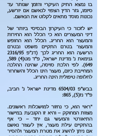
בו נמצא התיק העיקרי והזמן שנותר עד
סיומו, גזר הדין הצפוי לנאשם אם יורשע,
נכונות מוסד מתאים לקלוט את הנאשם.
יש לזכור כי העיקרון הבסיסי ביותר של
דיני המעצרים הוא כי הכלל הוא החירות
והמעצר הוא החריג. הכלל הוא החופש
והמעצר בטרם התקיים משפט ובטרם
הרשעה הוא החריג לכך (דנ"פ 2316/95
גנימאת נ' מדינת ישראל, פ"ד מט(4) 589,
649). לפי הלכת סויסה, שהינה ההלכה
המחייבת כיום, מעצר הינו הכלל והשחרור
לחלופה טיפולית הינה החריג.
בבש"פ 6504/03 מדינת ישראל נ' חביב,
פ"ד נז(5), 865:
"ראוי הוא, כי נחזור למושכלות ראשונים.
מצוות המחוקק – והיא זו הקובעת במישור
התיאורטי והמעשי גם יחד – כי אף
בהתקיים עילת מעצר, אין לעצור נאשם
אם ניתן להשיג את מטרת המעצר ולהסיר