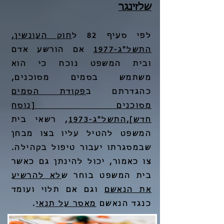
שלזינגר
לפי סעיף 82 ל
חוק העונשין,
התשל"ג-1977
אם הורשע אדם
ובית המשפט נוכח כי הוא
משתמש בסמים מסוכנים,
כהגדרתם ב
פקודת הסמים
מסוכנים [נוסח
חדש],התשל"ג-1973
, רשאי בית
המשפט להטיל עליו בצו מבחן
שבמסגרתו יעבור טיפול בקהילה.
צו כאמור, יכול להינתן גם כאשר
בית המשפט בוחר ש
לא להרשיע
את הנאשם
וגם אם תלוי ועומד
כנגד הנאשם
מאסר על תנאי
.