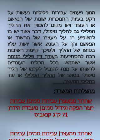
המון פעמים עבירות פליליות נעשות על
רקע בעיות התמכרות שונות של הנאשם
או העצור ויש מקום להכווין את ההליך
הפלילי גם להליך טיפולי, דבר אשר יש בו
להשפיע הן על מעצרו של החשוד או
הנאשם והן על העונש אשר יושת עליו
בסופו של ההליך ולפיכך קיימת חשיבות
רבה להסתייעות ב
עורך דין פלילי מנוסה
אשר ישתמש בכל הכלים העומדים
לרשותו על מנת להוביל לקיומו של הליך
טיפולי בסופו של
ההליך הפלילי
או עוד
בהליכי המעצר.
מהצלחות המשרד:
שחרור ממעצר| עבירות סמים| עבירות
ייצור הפקה וגידול סמים| מעבדת הידרו
71 ק"ג קנאביס
שחרור ממעצר| עבירות סמים| עבירות