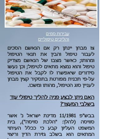
עבירות סמים
והליכים טיפוליים
צו מבחן יינתן רק אם הנאשם הסכים
לעבור טיפול והבין את תנאי הטיפול
ומהותו; כאשר מצבו של הנאשם מצדיק
טיפול והוא נמצא מתאים לטיפול; וכן נעשו
סידורים שיאפשרו לו לקבל את הטיפול
על-פי תכנית מפורטת בתסקיר קצין מבחן
לעניין סוג הטיפול, מהותו ומשכו.
האם ניתן לבצע פניה להליך טיפולי עוד
בשלבי המעצר?
בבש"פ 11/1981 מדינת ישראל נ' אשר
סוויסה (להלן: "הלכת סויסה"), בית
המשפט העליון קבע כי ככלל העיתוי
המתאים הוא בשלב גזירת הדין וריצוי