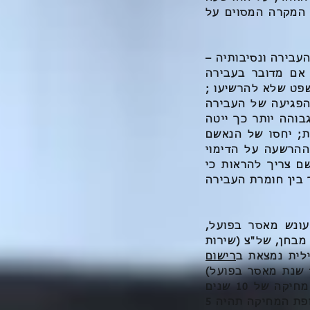
 המקרה המסוים על
בירה ונסיבותיה –
אם מדובר בעבירה
שפט שלא להרשיעו ;
הפגיעה של העבירה
בוהה יותר כך ייטה
ת; יחסו של הנאשם
ההרשעה על הדימוי
 צריך להראות כי
 בין חומרת העבירה
ונש מאסר בפועל,
מבחן, של"צ (שירות
לית נמצאת ב
רישום
 שנת מאסר בפועל)
תקופת ההתיישנות של הרישום הפלילי יהיה 7 שנים כאשר לאחריה תחל תקופת מחיקה של 10 שנים
(תקופה כוללת של 17 שנה!). להבדיל, באם הליך הסתיים באי הרשעת הנאשם תקופת המחיקה תהיה 5