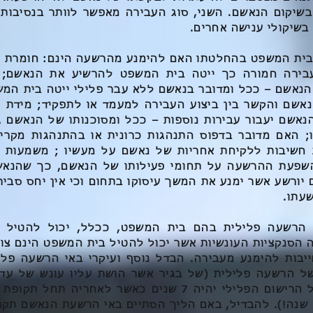
בשיקום הנאשם. השני, סוג העבירה מאפשר לוותר בנסיבות
שיקולי ענישה אחרים.
בית המשפט בהחלטתו האם להימנע מהרשעה הינם: חומרת הע
בירה חמורה כך ייטה בית המשפט להרשיע את הנאשם; 
הנאשם – ככל ומדובר בנאשם ללא עבר פלילי ייטה בית המ
נאשם והקשר בין ביצוע העבירה למעמד או לתפקיד; מידת 
אשם יעבור עבירות נוספות – ככל ומסוכנותו של הנאשם ג
 האם מדובר בדפוס התנהגות כרונית או בהתנהגות מקרי
 חשיבות ללקיחת אחריות של נאשם על מעשיו ; משמעות 
שפעת ההרשעה על תחומי פעילותו של הנאשם, כך שהנאשם
ם יורשע אשר ימנע את המשך עיסוקו בתחום וכי אין יחס סביר
שעתו.
הרשעה פלילית בהם בית המשפט, ככלל, יכול להטיל ע
הסנקציות העונשיות אשר יכול להטיל בית המשפט הינם צו 
ייבות להימנע מעבירה. הבדל נוסף ועיקרי באי הרשעה פלי
ל הרשעה פלילית (של בגיר אשר הושת עליו עונש של עד