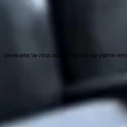
ירות אלימות| עבירות תקיפה הגורמת חבלה של ממש ואיומים