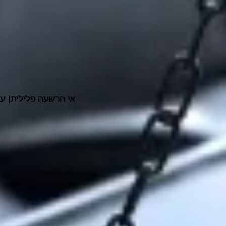
אי הרשעה פלילית| עב