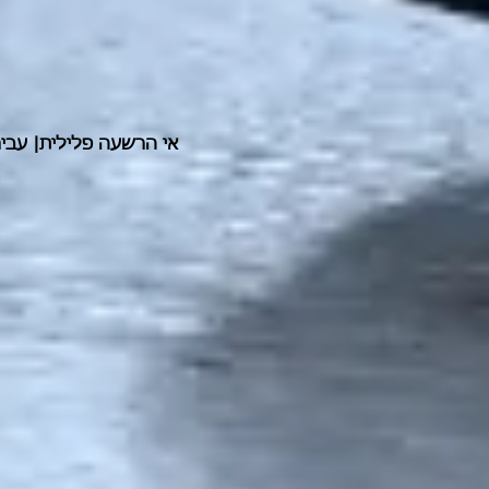
אי הרשעה פלילית| עביר