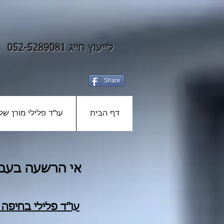
לייעוץ חייג 052-5289081
Share
דף הבית
עו"ד פלילי מורן שלז
אי הרשעה בעבי
עו"ד פלילי ב
חיפה
ו