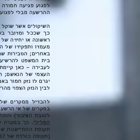
לפגוע פגיעה חמורה 
ההרשעה מבלי לפגוע ב
השיקולים אשר שוקל 
כך שככל ומדובר בע
ראשונה או יחידה של 
מעמדו ותפקידו של ה
באחרים; הסבירות שהנ
בית המשפט להרשיעו;
לעבירה – כאן קיימת
העצמי של הנאשם; ה
יגרם לו נזק חמור בא
לבין הנזק הצפוי מהר
להבדיל ממקרים של 
במקרים של אי הרשעה 
לטובת הציבור) והתח
הפלילי
. כך במקרה ש