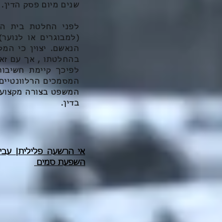
שנים מיום פסק הדין.
לפני החלטת בית המ
(למבוגרים או לנוע
הנאשם. יצוין כי המ
בהחלטתו , אך עם זאת
לפיכך קיימת חשיבו
המסמכים הרלוונטיים
המשפט בצורה מקצועית
בדין.
אי הרשעה פלילית| עבי
השפעת סמים