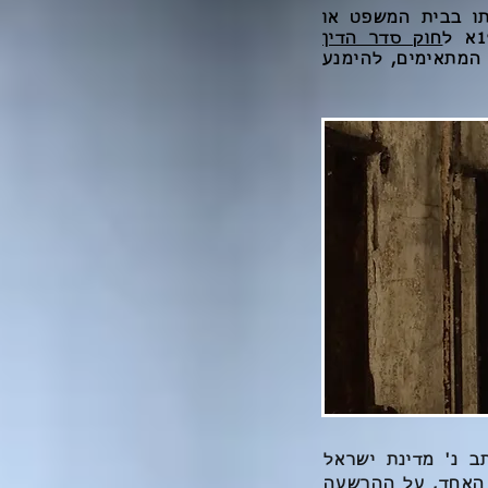
תו בבית המשפט או
חוק סדר הדין
המתאימים, להימנע
רשעה בהליך פלילי הינו ע"פ 2083/96 תמר כתב נ' מדינת ישראל
 האחד, על ההרשעה