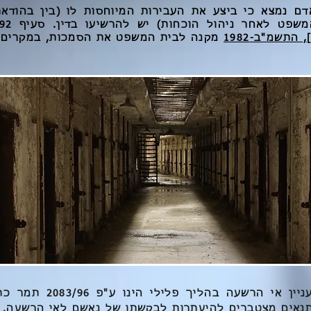
ם נמצא כי ביצע את העבירות המיוחסות לו (בין בהודא
פט לאחר ניהול הוכחות) יש להרשיעו בדין. סעיף 192א ל
התשמ"ב-1982
מקנה לבית המשפט את הסמכות, במקרים 
פסק הדין המנחה לעניין אי ה
תנאים מצטברים להיעתרות לבקשתו של נאשם לאי הרשעה.