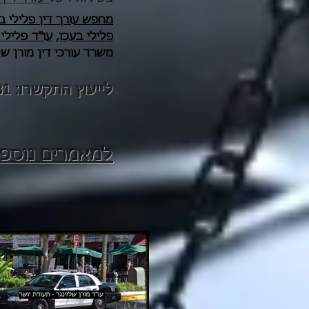
מחפש עורך דין פלילי ב
פלילי בעכו
,
עו"ד פלילי
משרד עורכי דין מורן של
לייעוץ התקשרו:
81
למאמרים נוספי