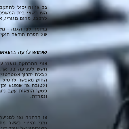
הצו רשאי בית המשפט 
לרכבו, מקום מגוריו, 
בדומה לצו הגנה - מש
של הפרת הוראה חוקית לפי סעיף 7
שימוש לרעה בהוצאת 
צווי ההרחקה נועדו ע
חשש לפגיעה בו. אך,
קבלת יתרון אסטרטגי 
החוק מאפשר להטיל ע
ולטובת צד שנפגע וכן
פסקו הוצאות עקב ניצ
ונפרדת.
צו הרחקה וצו למניע
זמני ומיידי כאשר מ
בשירותיו של
עורך דין 