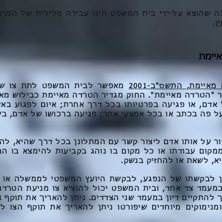
 שהוצא על-ידי בית המשפט הינו עבירה פלילית של הפרת
.
יימת
יימת, התשס"ב-2001
מאפשר לבית המשפט לתת צו שי
 "הטרדה מאיימת". החוק מגדיר הטרדה מאיימת כבילוש מא
 אדם, או פגיעה בפרטיותו בכל דרך אחרת; איום לפגוע באד
ל פה בכתב או בכל אמצעי אחר; פגיעה ברכושו של אדם, בש
ר על אותו אדם ליצור קשר עם המתלונן בכל דרך שהיא, לה
ממקום עבודתו או כל מקום בו נוהג בקביעות להימצא בו ה
א, לשאת או להחזיק בנשק.
ן לבקשתו של הנפגע, לבקשת היועץ המשפטי לממשלה או ת
מעמד צד אחד, ובית המשפט יכול להוציא צו מניעת הטרד
 להתקיים דיון במעמד שני הצדדים. ניתן להאריך את תוקף
נימוקים מיוחדים שיפורטו ניתן להאריך את תוקף הצו ל