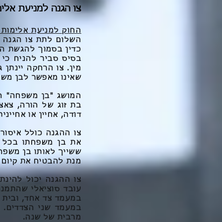
צו הגנה למניעת אל
החוק למניעת אלימות ב
השלום לתת צו הגנה מ
כדין בסמוך להגשת הב
בסיס סביר להניח כי 
מין. צו הרחקה יינתן
שאינו מאפשר לבן משפח
המושג "בן משפחה" הו
בת זוג של הורה, צאצא
דודה, אחיין או אחיינית
צו ההגנה כולל איסור
את בן משפחתו בכל 
ששייך לאותו בן משפח
מנת להבטיח את קיום
צו ההגנה יכול להינ
עובד סוציאלי שהתמנה
במעמד צד אחד, ובית 
במעמד שני הצדדים. 
מרבית של שנה.