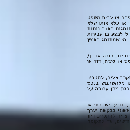
פחה או לבית משפט
 או כלא אותו שלא
נהגות האדם נותנת
ל לבצע בו עבירות
 מי שמתנהג באופן
זוג, הורה או בן/
ס או גיסה, דוד או
קרב אליה, להטריד
תו מלהשתמש בנכס
גון מתן ערובה על
 תובע משטרתי או
אשוני בבקשה יערך
ריך להתקיים דיון
דשים, עד לתקופה