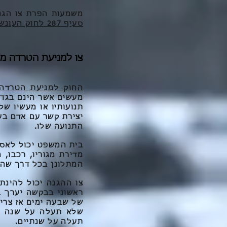
משמעות הפרת צו הגנה
סעיף 287 לחוק העונשין
צו למניעת הטרדה מא
החוק למניעת הטרדה מא
מעשים אשר הינם בגדר
תנועותיו או מעשיו של
יצירת קשר עם אדם בע
התנועה שלו.
בית המשפט יכול לאסו
מדירת מגוריו, רכבו, 
המתלונן בכל דרך שהי
צו ההגנה יכול להינת
ראשוני בבקשה יערך ב
של שבעה ימים אז צריך
שלא תעלה על שנה ומ
תעלה על שנתיים.