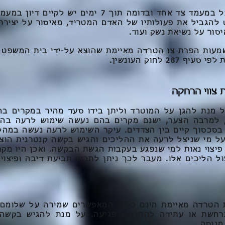
גם צו זה יכול להתקבל במעמד צד אחד ובדומה תוך 7 ימי
להגביל את פעולותיו של האדם המטריד, מאיסור על יצירת
איסור על נשיאת נשק ועוד.
מעות הפרת צו הטרדה מאיימת שהוצא על-ידי בית המשפט ה
28 לחוק העונשין.
צווי הרחקה
ל מנת להגן על המוטרד וליתן בידו סעד מהיר במקרים בה
 למרבה הצער, ישנם מקרים בהם נעשה שימוש לרעה בהוצ
בסכסוך קיים בין הצדדים. עיקר השימוש לרעה נעשה במהלך
ל מי שניצל לרעה את ההליכים והגיש בקשה קנטרנית הוצ
 פיצוי נאות למי שנפגע בעקבות הגשת הבקשה. ואכן היו מק
ול הליכים אלו. מעבר לכך ניתן לתבוע תביעת דיבה ופיצוי
ת הטרדה מאיימת הינם כלים המאפשרים שמירה על שלומם 
תרחשת או עתידה להתרחש פגיעה. על מנת להגיש בקשה 
מנוסה.