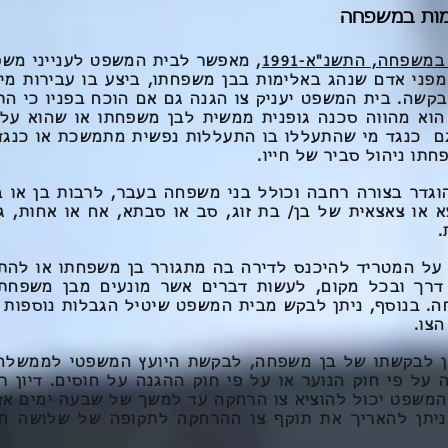
ימות במשפחה
משפחה, התשנ"א-1991
, מאפשר לבית המשפט לענייני מש
פני אדם שנהג באלימות בבן משפחתו, ביצע בו עבירות מין
קשה. בית המשפט יעניק צו הגנה גם אם הוכח בפניו כי הת
הוא מהווה סכנה גופנית ממשית לבן משפחתו או שהוא עלו
 גם כנגד מי שהתעללו בו התעללות נפשית מתמשכת או כנגד
תו ניהול סביר של חייו.
גדר בצורה רחבה וכולל בני משפחה בעבר, לרבות בן או בת 
 או צאצאית של בן/ בת זוג, סב או סבתא, אח או אחות, גי
.
 על המטריד להיכנס לדירה בה מתגורר בן משפחתו או להת
דרך ובכל מקום, לעשות דברים אשר מונעים מבן משפח
ה. בנוסף, ניתן לבקש מבית המשפט שיטיל הגבלות נוספות כ
 הצו.
תן לבקשתו של בן משפחה, לבקשת היועץ המשפטי לממשלה,
 על פי חוק הנוער או על פי חוק ההגנה על חוסים. דיון ר
המשפט יכול להוציא צו הרחקה עד למשך של שבעה ימים אז צ
ניתן להאריך את תוקף צו ההרחקה לתקופה של שלושה חו