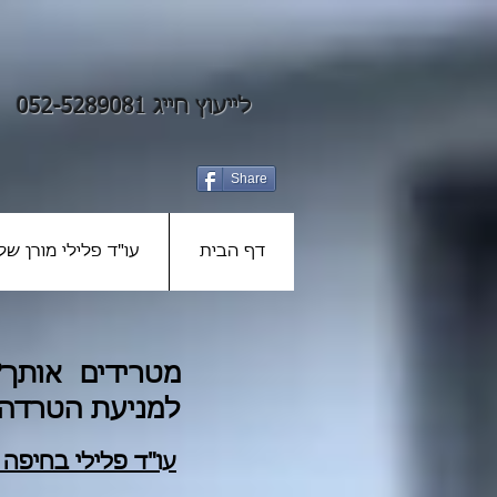
לייעוץ חייג 052-5289081
Share
דף הבית
עו"ד פלילי מורן שלז
מטרידים אותך?
למניעת הטרדה 
עו"ד פלילי ב
חיפה
ו