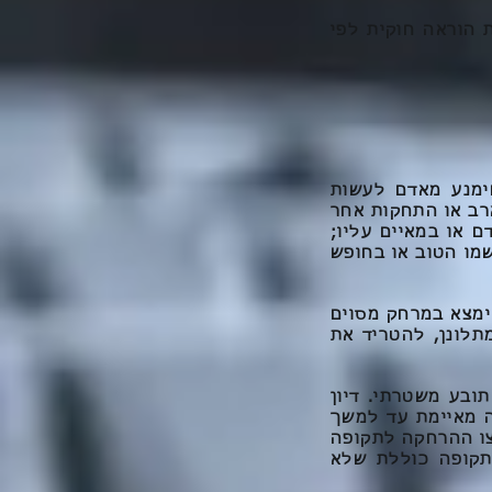
 הוראה חוקית לפי
מנע מאדם לעשות
רב או התחקות אחר
ם או במאיים עליו;
מו הטוב או בחופש
ימצא במרחק מסוים
מתלונן, להטריד את
ובע משטרתי. דיון
ה מאיימת עד למשך
 צו ההרחקה לתקופה
תקופה כוללת שלא