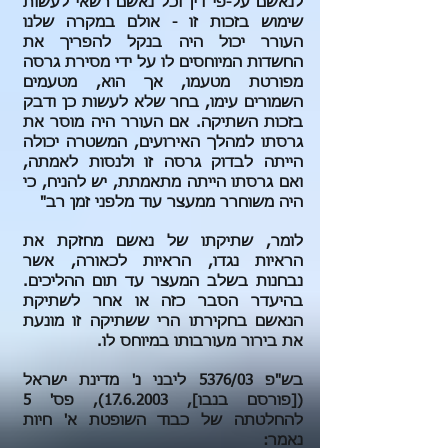
לנאשם על-פי דין וכל נאשם רשאי לעשות
שימוש בזכות זו - אולם במקרה שלנו
העורר יכול היה בנקל להפריך את
החשדות המיוחסים לו על ידי מסירת גרסה
מפורטת מטעמו, אך הוא, מטעמים
השמורים עימו, בחר שלא לעשות כן ודבק
בזכות השתיקה. אם העורר היה מוסר את
גרסתו למהלך האירועים, המשטרה יכולה
הייתה לבדוק גרסה זו ולנסות לאמתה,
ואם גרסתו הייתה מתאמתת, יש להניח, כי
היה משוחרר ממעצר עוד מלפני זמן רב"
לומר, שתיקתו של נאשם מחזקת את
הראיות נגדו, הראיות לכאורה, אשר
נבחנות בשלב המעצר עד תום ההליכים.
בהיעדר הסבר כזה או אחר לשתיקת
הנאשם בחקירתו הרי ששתיקה זו מונעת
את בירור מעורבותו במיוחס לו.
בש"פ 5376/03 ליבני נ' מדינת ישראל
([פורסם בנבו],
17.6.2003)
, פס' 5
להחלטתה של כבוד השופטת א' חיות
נאמר: