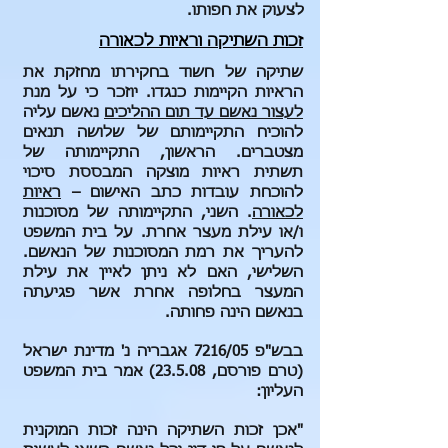
לצעוק את חפותו.
זכות השתיקה וראיות לכאורה
שתיקה של חשוד בחקירתו מחזקת את
הראיות הקיימות כנגדו. יוזכר כי על מנת
לעצור נאשם עד תום ההליכים
נאשם עליה
להוכיח התקיימותם של שלושה תנאים
מצטברים. הראשון, התקיימותה של
תשתית ראיות מוצקה המבססת סיכוי
להוכחת עובדות כתב האישום –
ראיות
לכאורה
. השני, התקיימותה של מסוכנות
ו/או עילת מעצר אחרת. על בית המשפט
להעריך את רמת המסוכנות של הנאשם.
השלישי, האם לא ניתן לאיין את עילת
המעצר בחלופה אחרת אשר פגיעתה
בנאשם הינה פחותה.
בבש"פ 7216/05 אגבריה נ' מדינת ישראל
(טרם פורסם, 23.5.08) אמר בית המשפט
העליון:
"אכן זכות השתיקה הינה זכות המוקנית