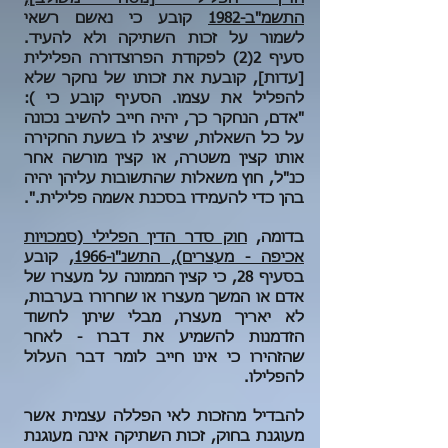
התשמ"ב-1982
קובע כי נאשם רשאי
לשמור על זכות השתיקה ולא להעיד.
סעיף 2(2) לפקודת הפרוצדורה הפלילית
[עדות], קובעת את זכותו של נחקר שלא
להפליל את עצמו. הסעיף קובע כי ):
"אדם, הנחקר כך, יהיה חייב להשיב נכונה
על כל השאלות, שיציג לו בשעת החקירה
אותו קצין משטרה, או קצין מורשה אחר
כנ"ל, חוץ משאלות שהתשובות עליהן יהיה
בהן כדי להעמידו בסכנת אשמה פלילית.".
בדומה,
חוק סדר הדין הפלילי (סמכויות
אכיפה - מעצרים), התשנ"ו-1966
, קובע
בסעיף 28, כי קצין הממונה על מעצרו של
אדם או המשך מעצרו או שחרורו בערבות,
לא יאריך מעצרו, מבלי שיתן לחשוד
הזדמנות להשמיע את דברו - לאחר
שהזהירו כי אינו חייב לומר דבר העלול
להפלילו.
להבדיל מהזכות לאי הפללה עצמית אשר
מעוגנת בחוק, זכות השתיקה אינה מעוגנת