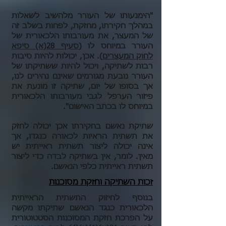
"הימנעותו של העורר מלהשיב לשאלות
במהלך חקירתו, מחזקת, לפחות בשלב זה
של המעצר, את מעורבותו הלכאורית של
העורר במיוחס לו (
סעיף 28(א) סיפא
לחוק המעצרים
). אכן, יכולות להיות סיבות
רבות לשתיקה, ויכול להיות ששתיקתו של
העורר נובעת מגורמים שאינם נהירים לנו,
אך בסופו של יום, שתיקה זו מונעת את
פיזור הערפל לגבי מעורבותו הלכאורית
במיוחס לו בכתב האישום".
שתיקת נאשם בחקירתו אכן יכולה לחזק
את תשתית הראיות לכאורה כנגדו, אך
אינה יכולה ליצור תשתית ראייתית יש
מאין. לומר, אין בשתיקה לבדה כדי ליצור
תשתית ראייתית כלפי הנאשם.
זכות השתיקה וחזקת מסוכנות
בנוסף לחיזוק התשתית הראייתית
הלכאורית כנגד הנאשם שתיקתו מקשה
על הפרכת חזקת המסוכנות הסטטוטורית