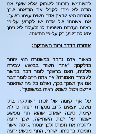
להשתמש בזכותו לשתוק אלא שאף אם
הודה לא ניתן לקבל את הודאתו שכן
ההנחה היא ש"אין אדם משים עצמו רשע".
את אשמתו של אדם יש לקבוע על-פי
ראיות ועדויות חיצוניות לו ולעולם לא ניתן
יהא להרשיע רק על-פי הודאתו.
אזהרה בדבר זכות השתיקה:
כאשר אדם נחקר במשטרה הוא יוזהר
כדלקמן: "אתה חשוד בביצוע עבירה
פלונית, האם ברצונך לומר דבר בקשר
לעבירה האמורה? אין אתה חייב לומר דבר
אם אין רצונך בכך, ואולם כל מה שתאמר
יירשם ויכול לשמש ראיה במשפטך".
על אף קיומה של זכות השתיקה בתי
משפט יוצאים לרוב מנקודת הנחה כי לא
קיימת סיבה שאדם שהוא חף מפשע
ישמור על זכות השתיקה, שכן ירצה
להוכיח את חפותו ולכן ימסור גרסה אשר
תומכת בחפותו. שהרי, החף מפשע ירצה