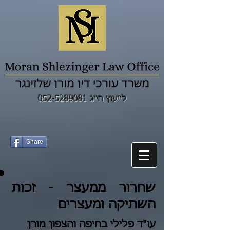
לייעוץ חייג 052-5289081
Share
שחרור ממעצר - זכות
השתיקה ומעצרים
עו"ד פלילי ב
חיפה
וה
צפון
מורן