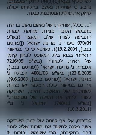
לפי
סעיף 21(א)(1)(ג)(4) לחוק המעצרים
.
נקבע כי שתיקת נאשם בחקירתו יכולה
לחזק את עילת המסוכנות כנגדו.
"... ככלל, שתיקתו של נאשם מקום בו היה
מתבקש הסבר מצידו, מחזקת עמדת
התביעה לצורך שלב המעצר (בש"פ
970/04 סעדי נ' מדינת ישראל ([פורסם
בנבו], 19.2.2004)). פשיטא כי כך במישור
הראייתי בבוא בית המשפט לבחון קיומן
של ראיות לכאורה (בש"פ 7216/05
אגבריה נ' מדינת ישראל ([פורסם בנבו],
23.8.2005)
; בש"פ 4881/03 קביליו נ'
מדינת ישראל ([פורסם בנבו], 9.6.2003),
אך גם במישור עילת המעצר יש נפקות
לשתיקתו של הנאשם. דהיינו, השתיקה
עשויה לחזק את העילה של מסוכנות."
[בש"פ 1748/11 יחזקאל נ' מ"י
.
(10.3.2011)
לסיכום,
על אף קיומה של זכות השתיקה
אשר מקנה לחשוד את הזכות שלא לומר
דבר בחקירתו, הרי ששימוש בזכות זו