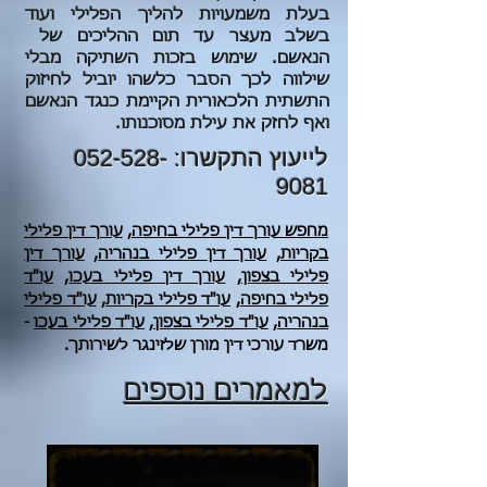
בעלת משמעויות להליך הפלילי ועוד
בשלב מעצר עד תום ההליכים של
הנאשם. שימוש בזכות השתיקה מבלי
שילווה לכך הסבר כלשהו יוביל לחיזוק
התשתית הלכאורית הקיימת כנגד הנאשם
ואף לחזק את עילת מסוכנותו.
לייעוץ התקשרו:
052-528-
9081
מחפש עורך דין פלילי בחיפה,
עורך דין פלילי
בקריות
,
עורך דין פלילי בנהריה
,
עורך דין
פלילי בצפון
,
עורך דין פלילי בעכו
,
עו"ד
פלילי בחיפה
,
עו"ד פלילי בקריות
,
עו"ד פלילי
בנהריה
,
עו"ד פלילי בצפון
,
עו"ד פלילי בעכו
-
משרד עורכי דין מורן שלזינגר לשירותך.
למאמרים נוספים