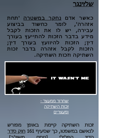
שלזינגר
כאשר אדם
נחקר במשטרה
'תחת
אזהרה', לומר כחשוד בביצוע
עבירה, יש לו את הזכות לקבל
מידע בדבר הזכות להתייעץ בעורך
דין; הזכות להיוועץ בעורך דין;
הזכות לקבל אזהרה בדבר זכות
השתיקה וזכות השתיקה.
שחרור ממעצר -
זכות השתיקה
ומעצרים
זכות השתיקה קיימת באופן מפורש
לנאשם במשפטו, כך שסעיף 161
חוק סדר
הדין הפלילי [נוסח משולב],