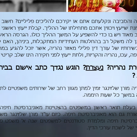
ה והסביבה ונקלעתם אתם או יקירכם להליכים פליליים? חשוב ל
ת שייעץ ויכווין אתכם מתחילתו של ההליך. קבלת ייעוץ ראשוני על
ב מאוד ויש בו כדי להשפיע על המשך ההליך כולו. הגרסה הרא
תן לה משקל רב בהחלטות העתידיות המתקבלות, ביניהן, האם 
ירותיו של עורך דין פלילי מאזור נהריה, אשר יוכל להגיע במ
, עכו, נהריה והקריות, ולתת ייעוץ לפני חקירה הינו שלב קרי
ת נהריה?
נעצרת
? הוגש נגדך כתב אישום בבי
?
יה מורן שלזינגר זמין למתן מגוון רחב של שירותים משפטיים לת
יה במשך כל שעות היממה.
 בעלת תואר ראשון במשפטים בהצטיינות מאוניברסיטת חיפה. 
ורת גם הוא מאוניברסיטת חיפה.
כיום עו"ד מורן שלזינגר מ
רסיטת חיפה ומלמדת סטודנטים למשפטים שנה א' משפט פליל
 של לשכת עורכי הדין.