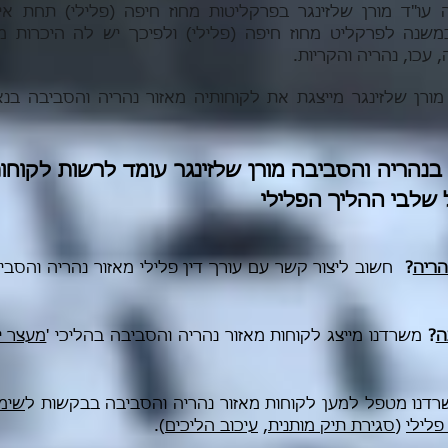
עו"ד מורן שלזינגר בפרקליטות מחוז חיפה (פלילי) תחת אימ
משנה לפרקליט מחוז חיפה (פלילי) ולפיכך יש לה היכרות מ
 עכו, נהריה והקריות.
מורן שלזינגר מייצגת את לקוחותיה מאזור נהריה והסביבה בנא
 בנהריה והסביבה מורן שלזינגר עומד לרשות לקוחות
ל שלבי ההליך הפלילי
ריה
?
חשוב ליצור קשר עם עורך דין פלילי מאזור נהריה והסביב
ה
?
משרדנו מייצג לקוחות מאזור נהריה והסביבה בהליכי '
מעצר י
דנו מטפל למען לקוחות מאזור נהריה והסביבה בבקשות ל
שימ
פלילי
(
סגירת תיק מותנית
,
עיכוב הליכים
).