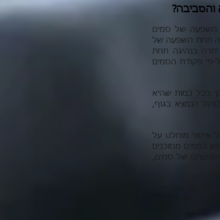
ה והסביבה?
 השפעה של סמים
יגה תחת השפעה של
יתרה בנהיגה תחת
-פי פקודת הסמים
ן בכל כמות שהיא
הול הנמצא בגוף,
20.12.), "בניגוד לאלכוהול, חל איסור מוחלט על
וש בסמים מסוכנים
 השפעתם של סמים,
 כי הוא נהג תחת
ו, כי צריכת הסם