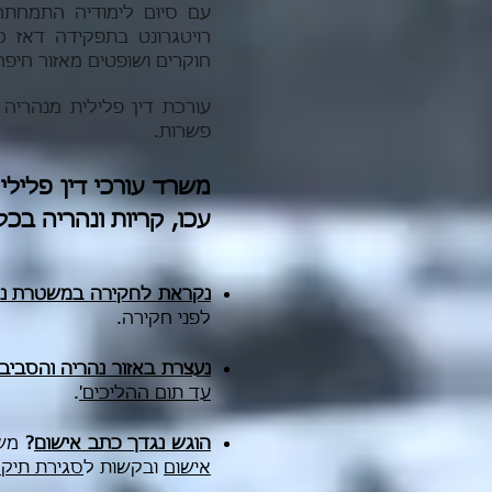
עם סיום לימודיה התמחתה 
רויטגרונט בתפקידה דאז כ
חוקרים ושופטים מאזור חיפה,
עורכת דין פלילית מנהריה 
פשרות.
משרד עורכי דין פלילי
עכו, קריות ונהריה בכ
נקראת לחקירה במשטרת נה
לפני חקירה.
נעצרת באזור נהריה והסביב
עד תום ההליכים'
.
הוגש נגדך כתב אישום
?
משר
אישום
ובקשות ל
סגירת תיק 