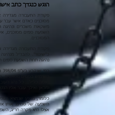
הוגש כנגדך כתב אישו
פקודת התעבורה מגדירה
מסוכנים כאדם אשר עבר עב
משקאות משכרים ונהיגה 
השפעת סמים מסוכנים, אש
המסוכנים.
פקודת התעבורה מגדירה א
כ"שיכור". להבדיל מנהיג
נהיגה תחת השפעת סמים הינ
השימוש בסמים מסוכנים, בכ
נאסר כליל... כל נהג העוב
ומכאן ואילך עובר אליו הנטל
כלומר, מרגע שנמצא בגופ
השפעה של סמים. אותו אד
אצלו היא מקרה חריג, השפע