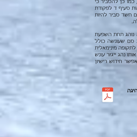
מו כן להסביר כי
ות סעיף ד לפקודת
ם חשד סביר להיות
ה.
א נוהג תחת השפעת
 סם שעונשה כולל
 לתקופה מינימאלית
תו נהג ייגזר עונש
שר חידוש רישיון
יגה