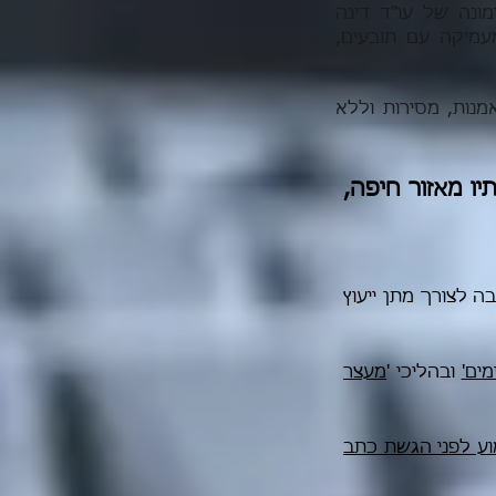
ונה של עו"ד דינה
עמיקה עם תובעים,
מנות, מסירות וללא
יו מאזור חיפה,
ה לצורך מתן ייעוץ
מים'
ובהליכי '
מעצר
וע לפני הגשת כתב