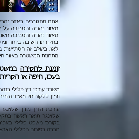
אתם מתגוררים באזור נהרי
מאזור נהריה והסביבה על מנ
מאזור נהריה והסביבה חשו
בחקירתו חשובה ביותר וני
לאו. בשלב זה הסתייעות בש
מתחנות המשטרה באזור חיפה
ז
ומנת לחקירה
במשטר
בעכו, חיפה או הקריות 
משרד עורכי דין פלילי בנהר
וזמין ללקוחותיו מאזור נהר
עורכת הדין מורן שלזינגר
שלזינגר תואר ראשון בתקש
בקורס משפט פלילי באוניב
חברה בפורום הפלילי הארצי