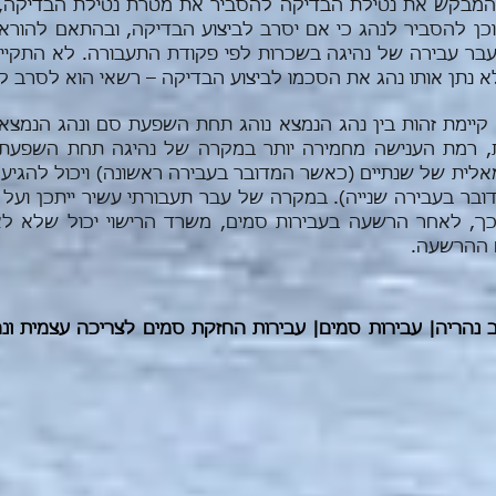
המבקש את נטילת הבדיקה להסביר את מטרת נטילת הבדיקה, כ
וכן להסביר לנהג כי אם יסרב לביצוע הבדיקה, ובהתאם להורא
שעבר עבירה של נהיגה בשכרות לפי פקודת התעבורה. לא התקיי
נתן אותו נהג את הסכמו לביצוע הבדיקה – רשאי הוא לסרב ל
 קיימת זהות בין נהג הנמצא נוהג תחת השפעת סם ונהג הנמצ
, רמת הענישה מחמירה יותר במקרה של נהיגה תחת השפעת
מאלית של שנתיים (כאשר המדובר בעבירה ראשונה) ויכול להגיע
ר בעבירה שנייה). במקרה של עבר תעבורתי עשיר ייתכן ועל או
ך, לאחר הרשעה בעבירות סמים, משרד הרישוי יכול שלא לאפ
 ההרשעה.
נהריה| עבירות סמים| עבירות החזקת סמים לצריכה עצמית ונה