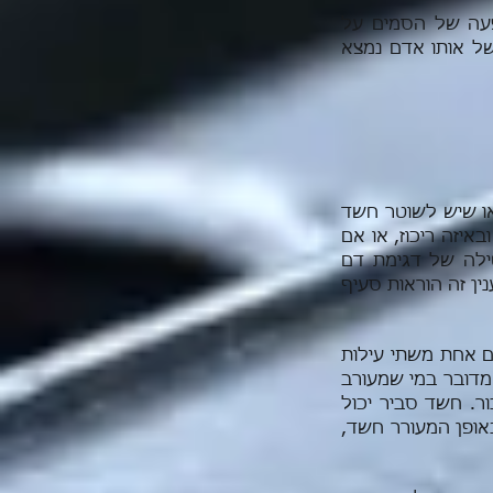
כיח השפעה של הסמים על
של אותו אדם נמצא
או שיש לשוטר חשד
איזה ריכוז, או אם
טילה של דגימת דם
ין זה הוראות סעיף
ם אחת משתי עילות
מדובר במי שמעורב
ר. חשד סביר יכול
באופן המעורר חשד,