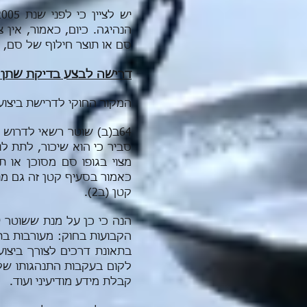
הנהיגה. כיום, כאמור, אין
סם או תוצר חילוף של סם, 
דרישה לבצע בדיקת שתן:
המקור החוקי לדרישת ביצוע בדי
64ב(ב) שוטר רשאי לדרוש
סביר כי הוא שיכור, לתת לו
מצוי בגופו סם מסוכן או 
כאמור בסעיף קטן זה גם מנ
קטן (ב2).
הנה כי כן על מנת ששוטר 
הקבועות בחוק: מעורבות בת
בתאונת דרכים לצורך ביצו
לקום בעקבות התנהגותו של 
קבלת מידע מודיעיני ועוד.