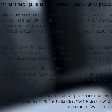
ם בגין נהיגה תחת השפעת סמים והינך מאזור נהרי
 אדם שנהג תחת השפעת משקאות משכרים ואדם שנהג תחת
ירה של נהיגה בשכרות. על אף שהחוק אינו יוצר מדרג בין נה
תחת השפעה של סמים מסוכנים, בתי המשפט רואים חומרה 
ר מעבר לנהיגה תחת השפעת סמים מהווה עבירה עצמאית על
דם אשר נמצא בגופו סם מסוכן או תוצרי חילוף של סם מסוכ
ה תחת השפעת משקאות משכרים אשר מוגדרת לפי ריכוז האלכו
ה אסורה בכל כמות שהיא וכאמור מהווה עבירה בפני עצמה.
כפי שנקבע בע"פ 398/04 מדינת ישראל נ' בניאשווילי, (2004
ל כמות שהיא, ואף נקבע בחוק כי הדבר מהווה עבירה... השימ
ר על איסור זה, מקים נגדו חזקה שהינו נוהג כשהוא נתון תחת
 להפריך חזקה זו...".
ו של אדם סם מסוכן או תוצר חילוף של סם מסוכן קמה חזקה
ם יכול להביא ראיות המלמדות על מידת ההשפעה של הסם עלי
ת הסם עליו מינורית ועוד.