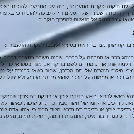
יש לציין כי לפני שנת 2005, עת תוקנה פקודת התעבורה, היה על התביעה להו
 צורך להוכיח השפעה של הסמים ודי לתביעה להוכיח כי בגופו 
או/אז עובר הנטל אל הנאשם להפריך חזקה זו.
קת שתן מצוי בהוראות בסעיף 64ב(ב) ל
פקודת התעבורה
:
 מנוהג רכב או מממונה על הרכב, שהיה מעורב בתאונת דרכים 
 דגימת שתן או דגימת דם לשם בדיקה אם מצוי בגופו אלכוהול וב
תוצרי חילוף חומרים של סם מסוכן; שוטר רשאי להורות על נ
והג רכב או מממונה על הרכב שהוא מחוסר הכרה, ולא יחולו לענ
יהא ראשי לדרוש ביצוע בדיקת שתן או בדיקת דם צריך שתתקיי
אונת דרכים או קיומו של חשד סביר כי הנהג שיכור. כאשר לא 
ע בדיקת שתן או בדיקת דם נדרש חשד סביר כי אותו אדם שיכו
הנהג כגון דיבור איטי, התנהגות רדומה, החזקת סמים, נהיגה 