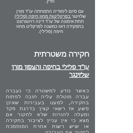
הדין.
עם סיום לימודיה התמחתה עו"ד מורן
שלזינגר
בפרקליטות מחוז חיפה (פלילי)
תחת אימונה של עו"ד דינה רויטגרונט
בתפקידה דאז כמשנה לפרקליט מחוז
חיפה (פלילי).
חקירה משטרתית
עו"ד פלילי ב
חיפה
וה
צפון
מורן
שלזינגר
כאשר נודע למשטרה כי נעברה
עברה מוטלת עליה חובה לפתוח
בחקירה, למעט בעבירות שאינן
פשע אז רשאי קצין בדרגת פקד
ומעלה להורות שלא לחקור אם
מצא כי אין עניין לציבור בחקירה
או שיש רשות אחרת המוסמכת
לחקור את העבירה.