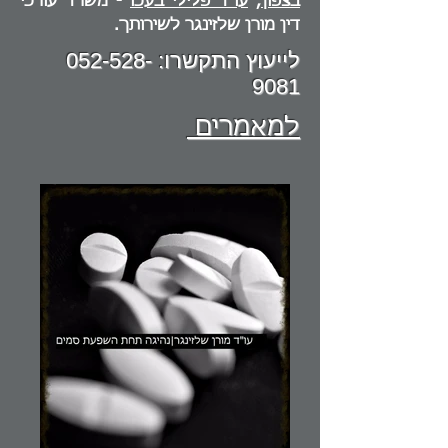
בצפון
,
עו"ד פלילי בעכו
- משרד עורכי
דין מורן שלזינגר לשירותך.
לייעוץ התקשרו:
052-528-
9081
למאמרים