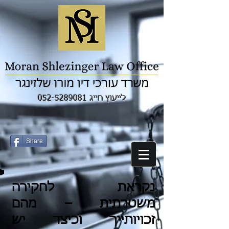
לייעוץ חייג 052-5289081
Share
נקראת לחקירה
משטרתית – מהם
זכויותייך וכיצד יש