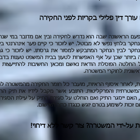
ורך דין פלילי בקריות לפני החקירה
פעם הראשונה שבה הוא נדרש לחקירה ובין אם מדובר במי שנח
קר בלחץ נפשי לא מבוטל. יש לזכור כי קיים פער אינהרנטי בין
נחקר לבין הנחקר המתבקש למסור את גרסתו. יש לזכור כי ג
ביותר שכן על אף האפשרות לטעון בבית המשפט טענות בדבר
החלטה הפוסלת הודאת נאשם ומכאן החשיבות להתייעצות עם
ראשונית לחוקרי המשטרה.
, לאחר איסוף הראיות, מועבר כל חומר החקירה מהמשטרה ל
משטרתית והפרקליטות. התובע אשר מקבל לידיו את תיק הח
האם ייסגר התיק ואם הוחלט על סגירת התיק על עילת הסגירה. י
ם זכות לשימוע בטרם יוגש כנגדו כתב האישום.
 על-ידי המשטרה? צור קשר ללא דיחוי!