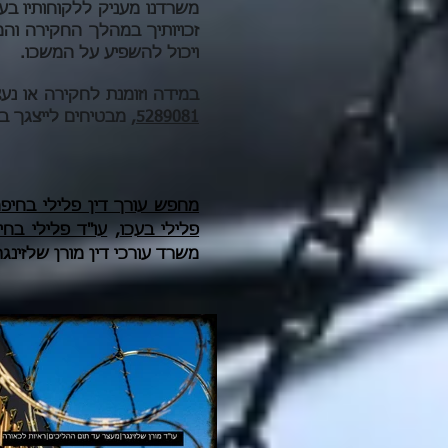
משרדנו מעניק ללקוחותיו בעכ
זכויותיך במהלך החקירה והמ
ויכול להשפיע על המשכו.
במידה וזומנת לחקירה או נעצ
5289081
, מבטיחים לייצגך ב
מחפש עורך דין פלילי בחיפה
פלילי בעכו
,
עו"ד פלילי בחי
משרד עורכי דין מורן שלזינג