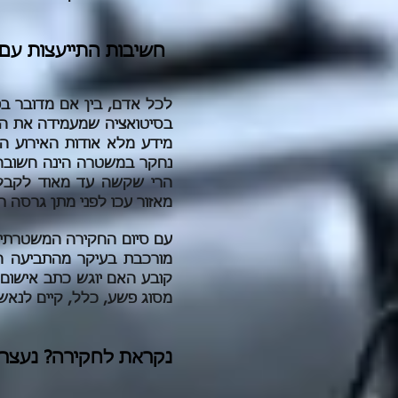
חשיבות התייעצות עם ע
לכל אדם, בין אם מדובר ב
בסיטואציה שמעמידה את הנח
מידע מלא אודות האירוע ה
נחקר במשטרה הינה חשובה 
הרי שקשה עד מאוד לקבל 
מאזור עכו לפני מתן גרסה 
עם סיום החקירה המשטרתית
מורכבת בעיקר מהתביעה ה
קובע האם יוגש כתב אישום, 
מסוג פשע, כלל, קיים לנאש
נקראת לחקירה? נעצרת