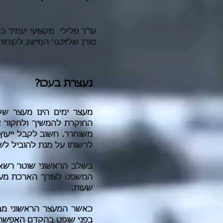
עו"ד פלילי מקצועי יעמיד כל
מורן שלזינגר המייצג לקוחו
נעצרת בעכו?
מעצר ימים הינו מעצר 
החוקרת להמשיך ולחקור א
משוחרר. חשוב לקבל ייעוץ 
לרשותו על מנת להוביל לש
שעות.
כאשר המעצר הראשוני מבוצ
בפני שופט בהקדם האפשרי, ולא יאוחר מ