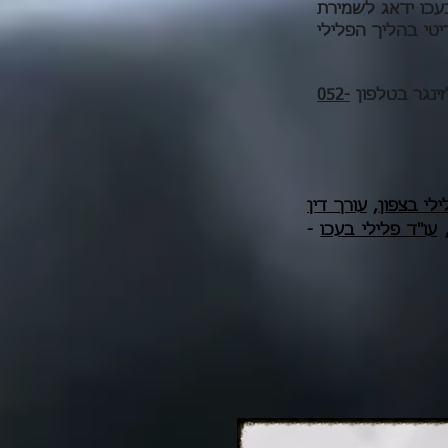
בעכו ידאג לשמירת
טי בהליך הפלילי
זינגר בטלפון
052-
ילי בצפון
,
עורך דין
עו"ד פלילי בעכו
-