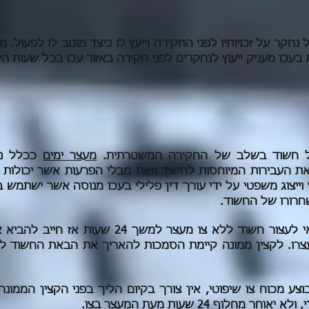
 נחקר על זכויותיו לפני החקירה וייעץ לו כיצד מוטב לו לפעול. מ
ת בעכו מעניק ייעוץ לנחקרים לפני חקירה באזור עכו בכל שעות ה
של חשוד בשלב של החקירה המשטרתית.
מעצר ימים
ככלל נו
ת העבירות המיוחסות לחשוד וזאת מבלי הפרעות אשר יכולות 
וייצוג משפטי על ידי עורך דין פלילי בעכו מנוסה אשר ישתמש 
חרורו של החשוד.
בשלב הראשוני שוטר רשאי לעצור חשוד ללא צו מעצר למש
ע מכוח צו שיפוטי, אין צורך בקיום הליך בפני הקצין הממונ
חלוף 24 שעות מעת המעצר בצו.