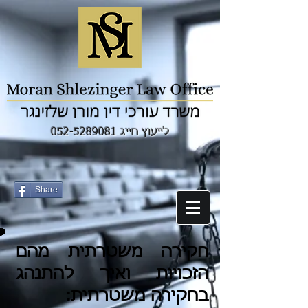
לייעוץ חייג 052-5289081
Share
חקירה משטרתית מהם
הזכויות ואיך להתנהג
בחקירה משטרתית: