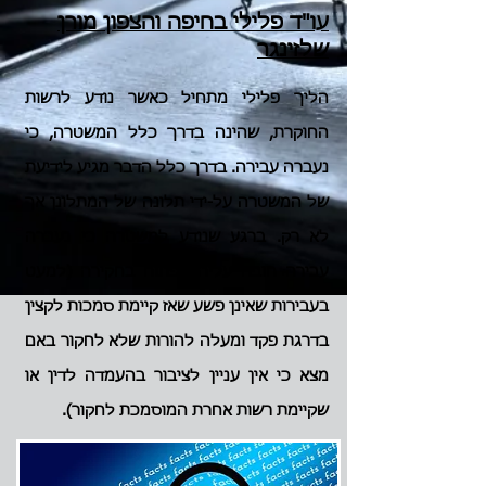
עו"ד פלילי בחיפה והצפון מורן
שלזינגר
הליך פלילי מתחיל כאשר נודע לרשות
החוקרת, שהינה בדרך כלל המשטרה, כי
נעברה עבירה. בדרך כלל הדבר מגיע לידיעת
של המשטרה על-ידי תלונה של המתלונן אך
לא רק. ברגע שנודע למשטרה כי נעברה
עבירה חובה עליה לפתוח בחקירה (למעט
בעבירות שאינן פשע שאז קיימת סמכות לקצין
בדרגת פקד ומעלה להורות שלא לחקור באם
מצא כי אין עניין לציבור בהעמדה לדין או
שקיימת רשות אחרת המוסמכת לחקור).