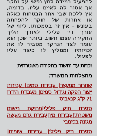
להפעיל במידה לחץ נפשי על נחקר
אך אסור לה לאיים עליו. בדומה,
אין ללכת שבי אחר הבטחות כאלה
או אחרות של חוקר להפחתה
בעונש – אין זה בסמכותו. ליווי של
עורך דין פלילי לאורך הליך
החקירה עצמו חשוב ביותר שכן הוא
עומד לצד הנחקר מסביר לו את
זכויותיו וממליץ לו כיצד עליו
לפעול.
זכויות עד וחשוד בחקירה משטרתית
מהצלחות המשרד:
שחרור ממעצר| עבירות סמים| עבירות
ייצור הפקה וגידול סמים| מעבדת הידרו
71 ק"ג קנאביס
סגירת תיק פלילי|מחיקת רישום
משטרתי|עבירות מין|עבירת גרם מעשה
מגונה בפומבי
סגירת תיק פלילי| עבירות איומים|