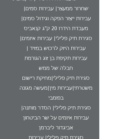
שחרור ממעצר| עבירות סמים|
עבירות ייצור הפקה וגידול סמים|
מעבדת הידרו 20 ק"ג קנאביס
סגירת תיק פלילי| עבירות איומים|
עבירות היזק לרכוש במזיד |
עבירות תקיפת בן זוג הגורמת
חבלה של ממש
סגירת תיק פלילי|מחיקת רישום
משטרתי|עבירות מין|מעשה מגונה
בפומבי
סגירת תיק פלילי| הסדר מותנה|
עבירות איומים על שר הביטחון
אביגדור ליברמן
סגירת תיק פלילי| עבירות