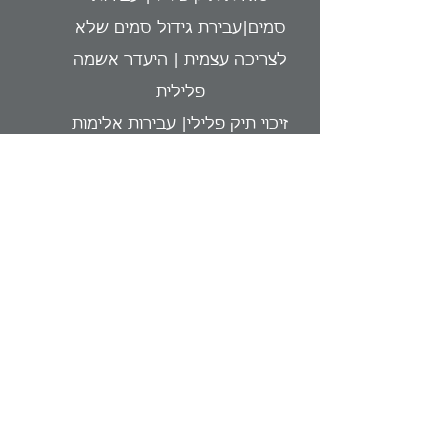
סמים|עבירת גידול סמים שלא
לצריכה עצמית | היעדר אשמה
פלילית
זיכוי תיק פלילי| עבירות אלימות
במשפחה| עבירת תקיפת בן זוג |
עבירת איומים
סגירת תיק פלילי| הסדר
מותנה|עבירת איומים |חזרה מכתב
אישום
מאמרים נוספים
העשויים לעניין אותך:
מעצר עד תום ההליכים - ראיות
לכאורה