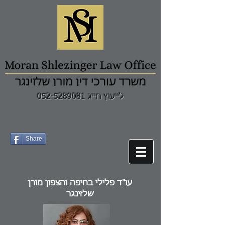
לייעוץ חייג 052-5289081
Share
עו"ד פלילי בחיפה והצפון מורן
שלזינגר