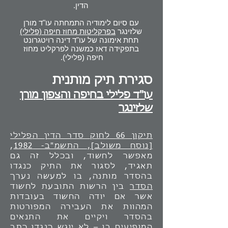
הדין.
עם סיום לימודיה התמחתה עו"ד מורן
שלזינגר
בפרקליטות מחוז חיפה (פלילי)
תחת אימונה של עו"ד דינה רויטגרונט
בתפקידה דאז כמשנה לפרקליט מחוז
חיפה (פלילי).
סגירת תיק מותנית
עו"ד פלילי ב
חיפה
וה
צפון
מורן
שלזינגר
תיקון 66 לחוק סדר הדין הפלילי
[נוסח משולב], התשמ"ב- 1982
,
מאפשר לחשוד, ובכלל זה גם
תאגיד, לסגור את התיק כנגדו
בהסדר מותנה, בו למעשה נערך
הסדר
בין הרשות התובעת לחשוד
אשר אם יודה החשוד בעובדות
המהוות את העבירה המפורטות
בהסדר ויקיים את התנאים
המופיעים בו – לא יוגש כנגדו כתב