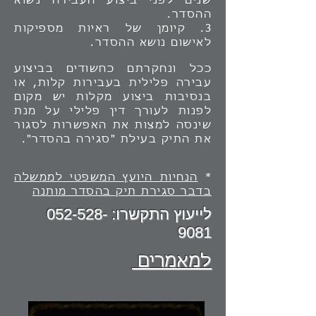
שנים לפני ביצוע העבירה נשוא
ההסדר.
3.
קיומן של ראיות מספיקות
לאישום נושא ההסדר.
ככל ונחקרתם כחשודים בביצוע
עבירה פלילית בעבירות קלות, או
בנסיבות ביצוע מקלות יש מקום
לפנות לעורך דין פלילי על מנת
שינסה למצות את האפשרות לסגור
את התיק בעילת "סגירה בהסדר".
*
הנחיות היועץ המשפטי לממשלה
בדבר סגירת תיק בהסדר מותנה
לייעוץ התקשרו:
052-528-
9081
למאמרים