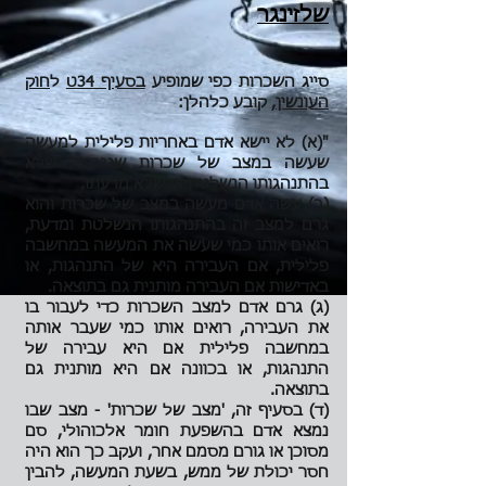
שלזינגר
סייג השכרות כפי שמופיע
בסעיף 34ט
ל
חוק
העונשין
, קובע כלהלן:
"(א) לא יישא אדם באחריות פלילית למעשה
שעשה במצב של שכרות שנגרמה שלא
בהתנהגותו הנשלטת או שלא מדעתו.
(ב) עשה אדם מעשה במצב של שכרות והוא
גרם למצב זה בהתנהגותו הנשלטת ומדעת,
רואים אותו כמי שעשה את המעשה במחשבה
פלילית, אם העבירה היא של התנהגות, או
באדישות אם העבירה מותנית גם בתוצאה.
(ג) גרם אדם למצב השכרות כדי לעבור בו
את העבירה, רואים אותו כמי שעבר אותה
במחשבה פלילית אם היא עבירה של
התנהגות, או בכוונה אם היא מותנית גם
בתוצאה.
(ד) בסעיף זה, 'מצב של שכרות' - מצב שבו
נמצא אדם בהשפעת חומר אלכוהולי, סם
מסוכן או גורם מסמם אחר, ועקב כך הוא היה
חסר יכולת של ממש, בשעת המעשה, להבין