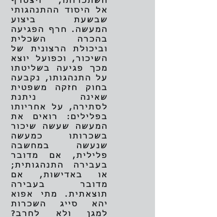
השתכרותו, ויצטרף
אל היסוד ההתנהגותי
שבשעת ביצוע
המעשה. חרף הפגיעה
בהכרה השׂכלית
וביכולת הרצונית של
השיכור, וכפועל יוצא
מכך פגיעה בשליטתו
על התנהגותו, נקבעה
בחוק חזקה משפטית
שאינה ניתנת
לסתירה, על אחריותו
בפלילים: רואים את
המעשה שעשה שיכור
בשכרותו כמעשה
שנעשה במחשבה
פלילית, אם מדובר
בעבירה התנהגותית;
או באדישות, אם
מדובר בעבירה
תוצאתית. מתי אפוא
יהא סייג השכרות
למגן ולא לחרב?