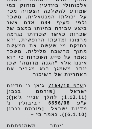
אלכוהולי ביודעין מוחזק כמי
שמודע להשלכה הצפויה מכך
על יכולתו המנטאלית. משכך
ולפי סעיף 34ט אדם אשר
ביצע עבירה בהיותו במצב של
שכרות כאשר שכרותו נגרמה
מרצונו ומדעתו החופשית, יהא
בחזקת מי שעשה את המעשה
מתוך מחשבה פלילית. משכך
נאמר על סייג השכרות כי הוא
איננו אלא "הגנה מדומה" שכן
יותר משמגן הוא מגביר את
האחריות של השיכור
ב
ע"פ 7164/10
ג'אן נ' מדינת
ישראל [פורסם בנבו]
(1.12.11; להלן עניין ג'אן);
ע"פ 6656/08
חביבולין נ'
מדינת ישראל [פורסם בנבו]
(6.1.10)). נאמר כי –
"יותר משמופחתת