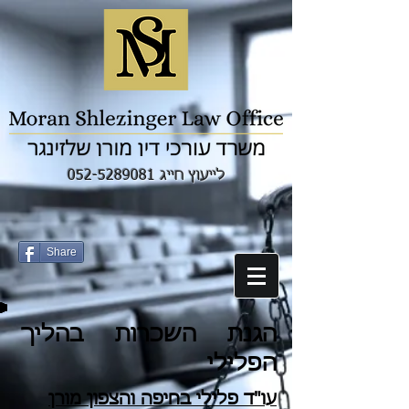
לייעוץ חייג 052-5289081
Share
הגנת השכרות בהליך
הפלילי
עו"ד פלילי בחיפה והצפון מורן