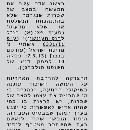
כאשר אדם עשה את
המעשה 'במצב של
שכרות שנגרמה שלא
בהתנהגותו הנשלטת
או שלא מדעתו'
(סעיף 34ט(א) הנ"ל
ל
חוק העונשין
)" (
ע"פ
6331/11
אשתיי נ'
מדינת ישראל [פורסם
בנבו] (7.3.13; פסקה
10 לפסק דינו של
השופט סולברג)).
ההצדקה להרחבת האחריות
על העושה השיכור עוגנה
בשיקולי הרתעה, ובהנחה כי
מי שהכניס את עצמו למצב של
שכרות, יש לראות בו כמי
שהיה אדיש לאפשרות כי יפגע
בערך המוגן שבבסיס העבירה.
היסוד הנפשי שהיה לנאשם
בעת שהשתכר מצטרף ליסוד