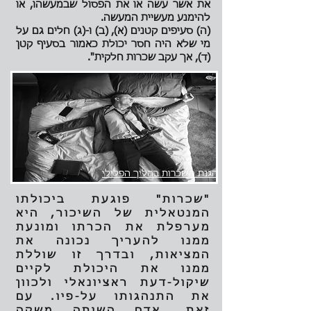
את אשר עשה או את הפסול שבמעשהו, או
להימנע מעשיית המעשה.
(ה) סעיפים קטנים (א), (ב) ו-(ג) חלים גם על
מי שלא היה חסר יכולת כאמור בסעיף קטן
(ד), אך עקב שכרות חלקית".
הגנת השכרות בהליך הפלילי
"שכרות" פוגעת ביכולתו
המנטאלית של השיכור, היא
מערפלת את הכרתו ומונעת
ממנו להעריך נכונה את
המציאות, ובדרך זו שוללת
ממנו את היכולת לקיים
שיקול-דעת ראציונאלי ולכוון
את התנהגותו על-פיו. עם
זאת, אדם השותה משקה