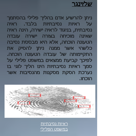
שלזינגר
ניתן להרשיע אדם בהליך פלילי בהסתמך
על ראיות נסיבתיות בלבד. ראיה
נסיבתית, בניגוד לראיה ישירה, הינה ראיה
שאינה מוכיחה בצורה ישירה עובדה
הטעונה הוכחה, אלא היא מבססת נסיבה
כלשהי אשר ממנה ניתן להסיק את
התקיימותה של עובדה הטעונה הוכחה.
לפיכך קביעת ממצאים במשפט פלילי על
סמך ראיות נסיבתיות הינו הליך לוגי בו
נערכת הסקת מסקנות מהנסיבות אשר
הוכחו.
ראיות נסיבתיות
במשפט הפלילי