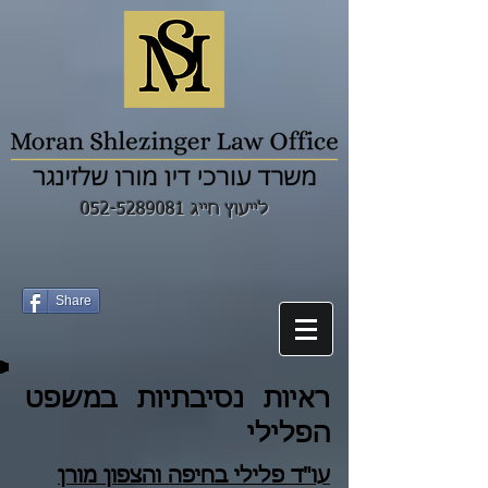
לייעוץ חייג 052-5289081
Share
ראיות נסיבתיות במשפט
הפלילי
עו"ד פלילי ב
חיפה
וה
צפון
מורן