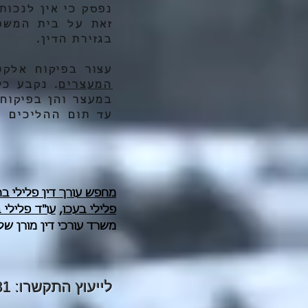
נפסק כי אין לנכו
זאת על בית המשפ
בגזירת הדין.
עצור בפיקוח אלקט
המעצרים
. נקבע כי
עד תום ההליכים י
מחפש עורך דין פלילי בח
פלילי בעכו
,
עו"ד פלילי 
משרד עורכי דין מורן של
לייעוץ התקשרו:
81