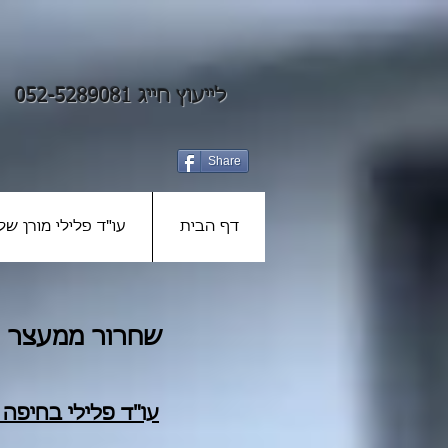
לייעוץ חייג 052-5289081
Share
דף הבית
עו"ד פלילי מורן שלז
שחרור ממעצר -
עו"ד פלילי ב
חיפה
ו