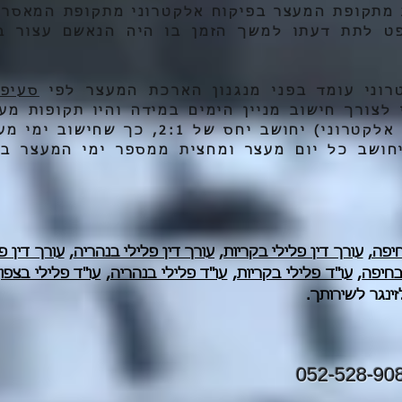
ת מתקופת המעצר בפיקוח אלקטרוני מתקופת המאסר
ט לתת דעתו למשך הזמן בו היה הנאשם עצור בפ
רוני עומד בפני מנגנון הארכת המעצר לפי
 לצורך חישוב מניין הימים במידה והיו תקופות מע
במעצר והן בפיקוח אלקטרוני) יחושב יחס של :1
חושב כל יום מעצר ומחצית ממספר ימי המעצר בפי
יפה,
עורך דין פלילי בקריות
,
עורך דין פלילי בנהריה
,
עורך דין פ
בחיפה
,
עו"ד פלילי בקריות
,
עו"ד פלילי בנהריה
,
עו"ד פלילי בצפון
זינגר לשירותך.
052-528-90