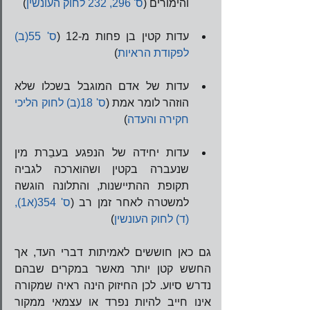
והימורים (
ס' 296, 232 לחוק העונשין
) 
​ 
עדות קטין בן פחות מ-12 (
ס' 55(ב) 
לפקודת הראיות
) 
​ 
עדות של אדם המוגבל בשכלו שלא 
הוזהר לומר אמת (
ס' 18(ב) לחוק הליכי 
חקירה והעדה
) 
​ 
עדות יחידה של הנפגע בעבֵרת מין 
שנעברה בקטין ושהוארכה לגביה 
תקופת ההתיישנות, והתלונה הוגשה 
למשטרה לאחר זמן רב (
ס' 354(א1), 
(ד) לחוק העונשין
) 
גם כאן חוששים לאמיתות דברי העד, אך 
החשש קטן יותר מאשר במקרים שבהם 
נדרש סיוע. לכן החיזוק הינה ראיה שמקורה 
אינו חייב להיות נפרד או עצמאי ממקור 