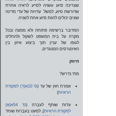
שצריכה סיוע עשויה לסייע לראיה אחרת 
שדורשת סיוע, למשל  עדויות של עדי מדינה 
שונים יכולים להוות סיוע אחת לשניה.
המדובר ברשימה פתוחה ולא ממצה ובכל 
מקרה על בית המשפט לשקול ולהחליט 
לגופו של עניין תוך ביצוע איזון בין 
האינטרסים המנוגדים.    
חיזוק
מתי נדרש?
​ 
אמרת חוץ של עד (
ס' 10א(ד) לפקודת 
הראיות
) 
​ 
עדות שותף לעבֵרה (
ס' 54א(א) 
לפקודת הראיות
), למעט בעבֵרות שוחד 