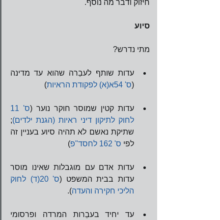
חיזוק ודבר מה נוסף.   
סיוע
מתי נדרש?
​ 
עדות שותף לעבֵרה שהוא עד מדינה 
(
ס' 54א(א) לפקודת הראיות
) 
​ 
עדות קטין שמוסר חוקר נוער (
ס' 11 
לחוק לתיקון דיני ראיות (הגנת ילדים)
; 
שתיקת נאשם לא תהיה סיוע בעניין זה 
לפי 
ס' 162 לחסד"פ
) 
​ 
עדות אדם עם מוגבלות שאינו מוסר 
עדות בבית המשפט (
ס' 20(ד) לחוק 
הליכי חקירה והעדה
). 
​ 
עד יחיד בעבֵרות המרדה ופרסומי 