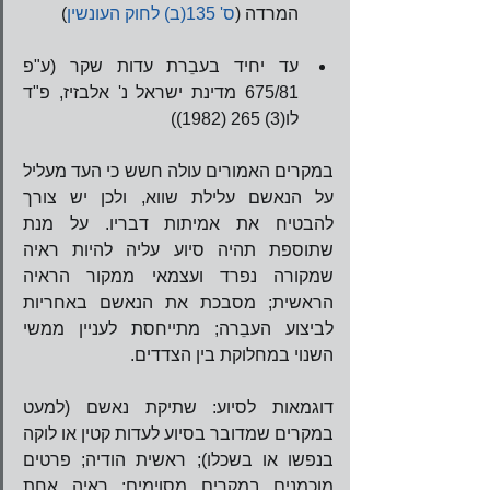
המרדה (
ס' 135(ב) לחוק העונשין
) 
​ 
עד יחיד בעבֵרת עדות שקר (ע"פ 
675/81 מדינת ישראל נ' אלבזיז, פ"ד 
לו(3) 265 (1982)) 
במקרים האמורים עולה חשש כי העד מעליל 
על הנאשם עלילת שווא, ולכן יש צורך 
להבטיח את אמיתות דבריו. על מנת 
שתוספת תהיה סיוע עליה להיות ראיה 
שמקורה נפרד ועצמאי ממקור הראיה 
הראשית; מסבכת את הנאשם באחריות 
לביצוע העבֵרה; מתייחסת לעניין ממשי 
השנוי במחלוקת בין הצדדים.
דוגמאות לסיוע: שתיקת נאשם (למעט 
במקרים שמדובר בסיוע לעדות קטין או לוקה 
בנפשו או בשכלו); ראשית הודיה; פרטים 
מוכמנים במקרים מסוימים; ראיה אחת 