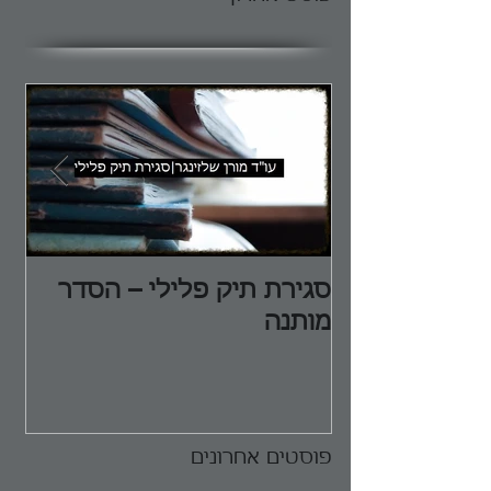
סגירת תיק פלילי – הסדר
הג
מותנה
הפ
פוסטים אחרונים