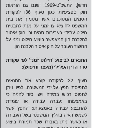
חדש], התשכ"ט-1969. ישנם גם הוראות 
חוק ספציפיות כגון סעיף 36ו לפקודת 
הסמים המסוכנים אשר מסמיך את בית 
המשפט להוציא צו זמני על מנת להבטיח 
חילוט עתידי בעבירות סמים וכן חוק איסור 
להלבנת הון המאפשר ביצוע חילוט זמני על 
החשוד העובר על חוק איסור הלבנת הון.     
התנאים לביצוע 'חילוט זמני' לפי פקודת 
סדר הדין הפלילי (מעצר וחיפוש):
סעיף 32 לפקודה קובע את התנאים 
לתפיסת חפץ על-ידי המשטרה. לפיו ניתן 
לתפוס רכוש במידה ויש יסוד להניח כי 
באמצעותו נעברה עבירה או עומדת 
להתבצע עבירה באמצעותו; החפץ עשוי 
לשמש ראיה בהליך המשפטי בשל העבירה 
או כאשר ניתן בעבורו שכר תמורת ביצוע 