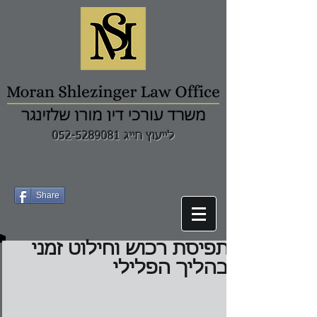
לייעוץ חייג 052-5289081
Share
תפיסת רכוש וחילוט זמני
בהליך הפלילי