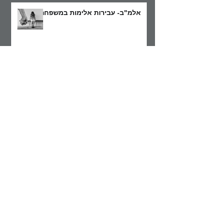
אלמ"ב- עבירות אלימות במשפחה
נקראת לחקירה משטרתית – מהם
זכויותייך וכיצד יש להתנהג
מעצר ראשוני של חשוד – מעצר
ימים