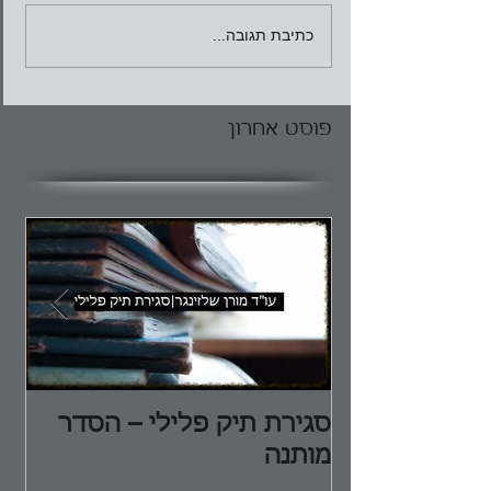
כתיבת תגובה...
פוסט אחרון
סגירת תיק פלילי – הסדר
הג
מותנה
הפ