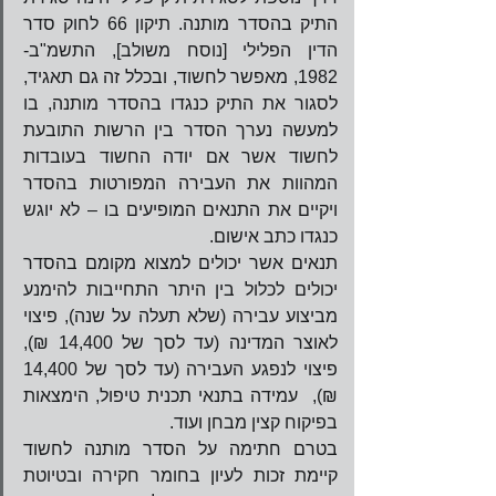
התיק בהסדר מותנה. תיקון 66 לחוק סדר 
הדין הפלילי [נוסח משולב], התשמ"ב- 
1982, מאפשר לחשוד, ובכלל זה גם תאגיד, 
לסגור את התיק כנגדו בהסדר מותנה, בו 
למעשה נערך הסדר בין הרשות התובעת 
לחשוד אשר אם יודה החשוד בעובדות 
המהוות את העבירה המפורטות בהסדר 
ויקיים את התנאים המופיעים בו – לא יוגש 
כנגדו כתב אישום. 
תנאים אשר יכולים למצוא מקומם בהסדר 
יכולים לכלול בין היתר התחייבות להימנע 
מביצוע עבירה (שלא תעלה על שנה), פיצוי 
לאוצר המדינה (עד לסך של 14,400 ₪), 
פיצוי לנפגע העבירה (עד לסך של 14,400 
₪),  עמידה בתנאי תכנית טיפול, הימצאות 
בפיקוח קצין מבחן ועוד.
בטרם חתימה על הסדר מותנה לחשוד 
קיימת זכות לעיון בחומר חקירה ובטיוטת 