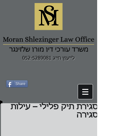
לייעוץ חייג 052-5289081
Share
סגירת תיק פלילי – עילות
סגירה