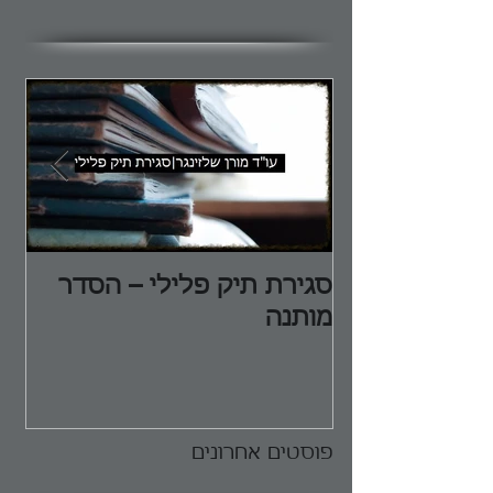
סגירת תיק פלילי – הסדר
הג
מותנה
הפ
פוסטים אחרונים