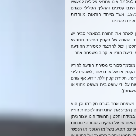
אחריות פלילית קמה החל מגיל 12 ומעלה. מי שביצע עבירה והינו מתחת לגיל 12 אינו אחראי פלילית למעשיו 
והוא יטופל בהתאם לחוק הנוער (טיפול והשגחה). ילדים מגיל 12-18 הינם קטינים וההליך הפלילי כנגדם 
יתנהל בהתאם לחוק הנוער (שפיטה, ענישה ודרכי טיפול) התשל"א-1971, אשר מייחד הוראות מיוחדות 
קירת קטינים:
כאשר קטין נחקר כחשוד קיימת חובה ליידע את הורהו ובמידה ולא ניתן לאתר את ההורה במאמץ סביר יש 
ליידע קרוב משפחה אחר. ההודעה לקרוב משפחה או לאדם אחר שאינה ההורה של הקטין החשוד תתבצע 
לאחר קבלת עמדת הקטין בדבר זהות האדם אשר לו תימסר ההודעה. הקטין יכול להתנגד למסירת ההודעה 
דיעת הוריו או קרוב משפחה אחר.   
אף אם לא הביע הקטין התנגדותו למתן הודעה כאמור לעיל, אם הקצין המוסמך סבור כי מסירת הודעה להוריו 
או קרובי משפחתו של החשוד עלולים לפגוע בשלומו הגופני או הנפשי של הקטין או של אדם אחר; לשבש הליכי 
חקירה או לפגוע בבטחון המדינה, ניתן לחקור את הקטין ללא מסירת הודעה. חקירת קטין ללא יידוע אף גורם 
בדבר מוגבלת ל-8 שעות לכל היותר. הארכה של פרק זמן זה יכולה להיעשות על-ידי שופט בית משפט מחוזי או 
כאשר קטין נחקר כחשוד יש לו זכות להתייעץ ביחידות עם הוריו או קרוב משפחה אחר בטרם חקירתו וכן הוא 
זכאי לנוכחותם בחקירתו. בדומה למסירת הודעה על חקירתו, במידה והקטין הביע את התנגדותו לנוכחות הוריו 
או קרובי משפחתו מטעם סביר ניתן לחקור אותו שלא בנוכחותם. כמו כן, במידה והקטין החשוד הינו עצור ניתן 
לחקור אותו ללא נוכחות הוריו או קרובי משפחתו. בנוסף, במידה והקצין האחראי על החקירה סבור כי נוכחות 
הוריו של הקטין או קרובי משפחתו תפגע בחקירה או בחקירת חשודים נוספים; תפגע בשלומו הגופני או הנפשי 
של הקטין או אדם אחר; תשבש הליכי חקירה; תסכל מניעת עבירות נוספות; תמנע שחרור ממעצר של הקטין או 