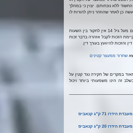
חשודים אחרים או תפגע בפרטיותו של קטין אחר - ניתן לחקור את הקטין החשוד ללא נוכחותם. יצוין כי במהלך 
החקירה אסור להורה או לקרוב המשפחה להתערב במהלך החקירה ואם יעשה כן לאחר שהוזהר ניתן להורות לו 
ככלל אין לחקור קטין מתחת לגיל 14 בין השעות 20:00 עד 7:00 וקטינים מעל גיל 14 אין לחקור בין השעות 
22:00 עד 7:00. כמובן שבדומה לזכויותיו של בגיר  בחקירה לחשוד קטין קיימת הזכות לקבל אזהרה בדבר זכות 
 והזכות להיוועץ בעורך דין.
א 
שחרור ממעצר קטינים
התייעצות וליווי של עורך דין פלילי המתמחה בתחום הנוער חשובה עד מאוד במקרים של חקירה נגד קטין על 
מנת לוודא כי זכויותיו ישמרו בצורה מלאה. ליווי של עורך דין פלילי בשלב זה הינו משמעותי ביותר ויכול 
ו 71 ק"ג קנאביס
ו 20 ק"ג קנאביס