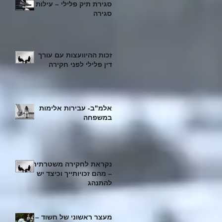
סגירת תיק פלילי – עילות
סגירה
זכות ההיוועצות עם עורך
דין פלילי לפני חקירה
אלמ"ב- עבירות אלימות
במשפחה
נקראת לחקירה משטרתית
– מהם זכויותייך וכיצד יש
להתנהג
מעצר ראשוני של חשוד –